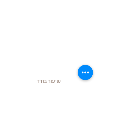
שיעור בודד
₪85
כניסה בודדת וחד פעמית